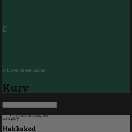
0
er blevet tilføjet kurven.
Kurv
No menu assigned!
Category
Hakkekød