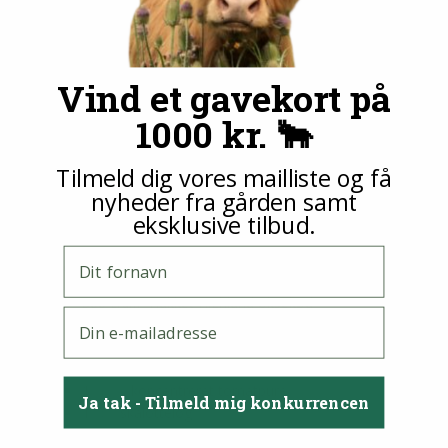
4
25
Personer
minutter
Tilberedningstid
Vind et gavekort på
40
minutter
1000 kr. 🐂
Antal
Forberedelses
Tilberedningstid
Tilmeld dig vores mailliste og få
personer
tid
nyheder fra gården samt
40
minutter
eksklusive tilbud.
4
25
Personer
minutter
Fornavn
Ingredienser
500
Hakket Highland oksekød
gram
E-mail
1
Salt
tsk
1/4
Peber
tsk
1
Hvedemel
spsk
1
koncentreret tomatpure
spsk
Ja tak - Tilmeld mig konkurrencen
1
skalotteløg
stk
3
græsk yoghurt 10%
dl