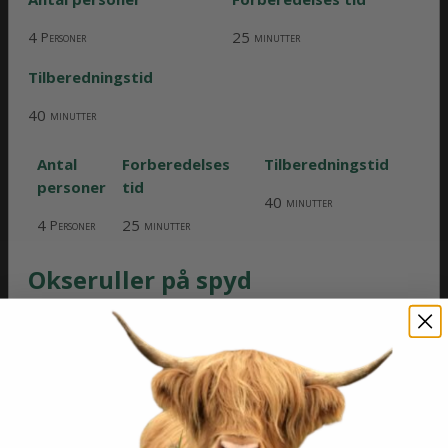
4
25
Personer
minutter
Tilberedningstid
40
minutter
Antal
Forberedelses
Tilberedningstid
personer
tid
40
minutter
4
25
Personer
minutter
Okseruller på spyd
Okseruller af hakket
Skotsk Højlandskvæg på
Print Recipe
spyd, bagt i ovnen og
serveret i pitabrød med tzatziki og grøntsager.
Hurtig hverdagsret der også er god til børnene.
Antal personer
Forberedelses tid