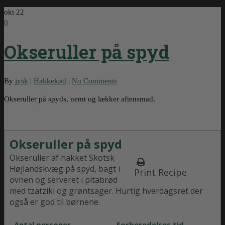
okt
22
0
Okseruller på spyd
By
jysk
|
Hakkekød
|
No Comments
Okseruller på spyds, nemt og lækker aftensmad.
Okseruller på spyd
Okseruller af hakket Skotsk
Højlandskvæg på spyd, bagt i
Print Recipe
ovnen og serveret i pitabrød
med tzatziki og grøntsager. Hurtig hverdagsret der
også er god til børnene.
Antal personer
Forberedelses tid