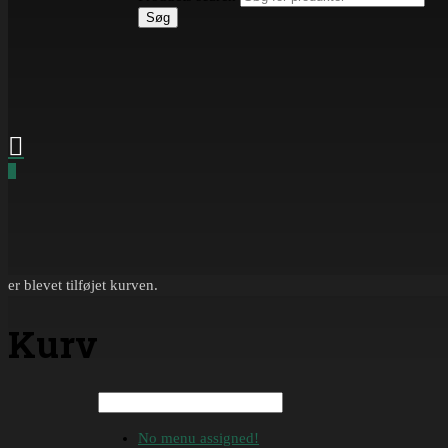
Søg
0
er blevet tilføjet kurven.
Kurv
No menu assigned!