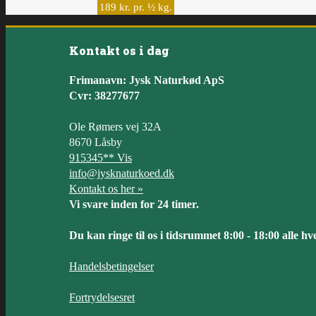
189 kr. pr. ½ kg.
Kontakt os i dag
Frimanavn: Jysk Naturkød ApS
Cvr: 38277677
Ole Rømers vej 32A
8670 Låsby
915345** Vis
info@jysknaturkoed.dk
Kontakt os her »
Vi svare inden for 24 timer.
Du kan ringe til os i tidsrummet 8:00 - 18:00 alle hv
Handelsbetingelser
Fortrydelsesret