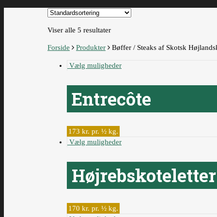
Viser alle 5 resultater
Forside
Produkter
Bøffer / Steaks af Skotsk Højland
Vælg muligheder
Entrecôte
173 kr. pr. ½ kg.
Vælg muligheder
Højrebskotelette
170 kr. pr. ½ kg.