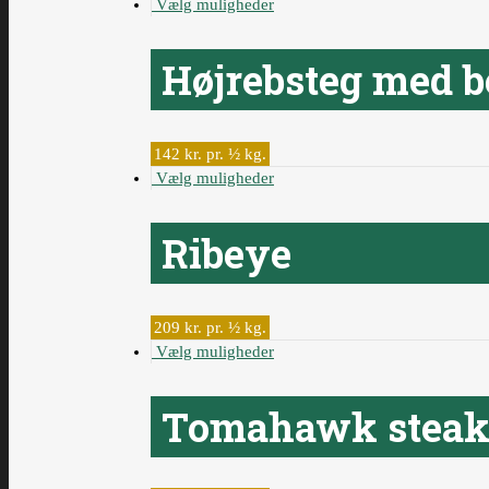
Vælg muligheder
Højrebsteg med 
142 kr. pr. ½ kg.
Vælg muligheder
Ribeye
209 kr. pr. ½ kg.
Vælg muligheder
Tomahawk stea