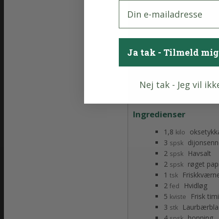
E-mail
Ja tak - Tilmeld mi
Nej tak - Jeg vil ik
Ingredienser
1,8
oksetykk
kilo
3
dijonsen
spsk
2
Havsalt
spsk
2
røget pap
spsk
1
Friskkværn
tsk
2
Hvidløg
fed
5
Frisk tim
kviste
3
Laurbærbla
stk
4
honning
spsk