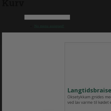
Kurv
No menu assigned!
Langtidsbraise
Oksetykkam gnides med
ved lav varme til kødet 