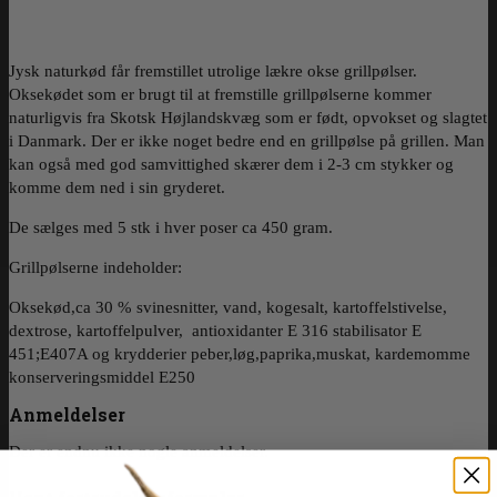
Jysk naturkød får fremstillet utrolige lækre okse grillpølser.
Oksekødet som er brugt til at fremstille grillpølserne kommer
naturligvis fra Skotsk Højlandskvæg som er født, opvokset og slagtet
i Danmark. Der er ikke noget bedre end en grillpølse på grillen. Man
kan også med god samvittighed skærer dem i 2-3 cm stykker og
komme dem ned i sin gryderet.
De sælges med 5 stk i hver poser ca 450 gram.
Grillpølserne indeholder:
Oksekød,ca 30 % svinesnitter, vand, kogesalt, kartoffelstivelse,
dextrose, kartoffelpulver, antioxidanter E 316 stabilisator E
451;E407A og krydderier peber,løg,paprika,muskat, kardemomme
konserveringsmiddel E250
Anmeldelser
Der er endnu ikke nogle anmeldelser.