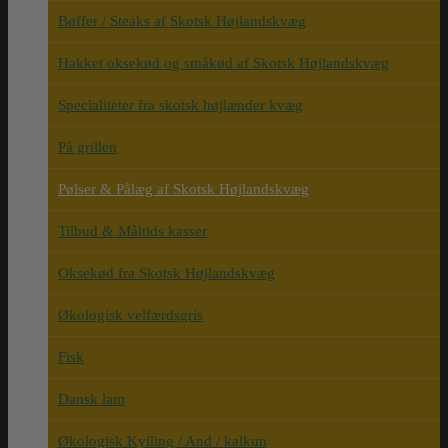
Bøffer / Steaks af Skotsk Højlandskvæg
Hakket oksekød og småkød af Skotsk Højlandskvæg
Specialiteter fra skotsk højlænder kvæg
På grillen
Pølser & Pålæg af Skotsk Højlandskvæg
Tilbud & Måltids kasser
Oksekød fra Skotsk Højlandskvæg
Økologisk velfærdsgris
Fisk
Dansk lam
Økologisk Kylling / And / kalkun