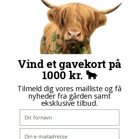
Hent fortrydelsesformular
Relaterede varer
Tilføj til kurv
Oksemedister i lammetarm
69.00 kr. pr. 1/2 kg.
Tilføj til kurv
Vind et gavekort på
Oksemedister
1000 kr. 🐂
69.00 kr. pr. 1/2 kg.
Tilmeld dig vores mailliste og få
Vælg muligheder
nyheder fra gården samt
eksklusive tilbud.
Brunch pølser vælg mellem 3 forskellige
smage
Fornavn
Fra 51 kr. pr. pakke.
Vælg muligheder
E-mail
Culotte