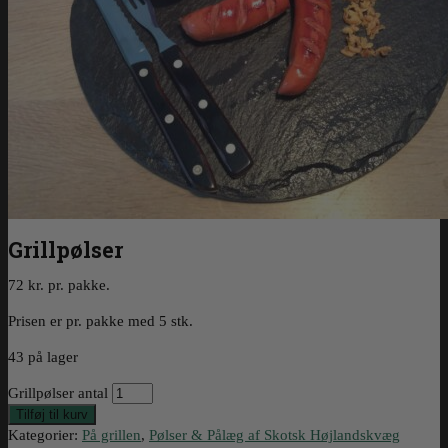
Grillpølser
72 kr. pr. pakke.
Prisen er pr. pakke med 5 stk.
43 på lager
Grillpølser antal
Tilføj til kurv
Kategorier:
På grillen
,
Pølser & Pålæg af Skotsk Højlandskvæg