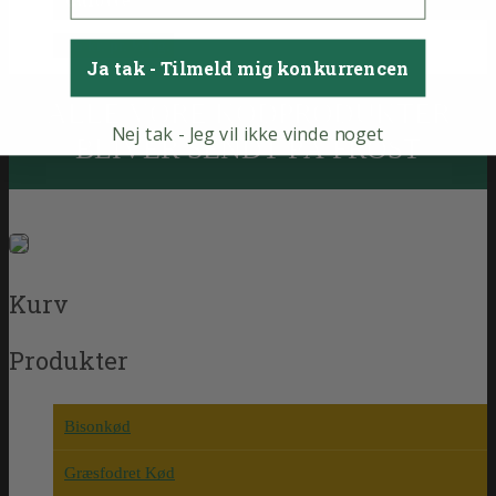
135 kr. pr. ½ kg.
Ja tak - Tilmeld mig konkurrencen
ALLE VORE KØDPRODUKTER
Nej tak - Jeg vil ikke vinde noget
BLIVER SENDT PÅ FROST
Kurv
Produkter
Bisonkød
Græsfodret Kød