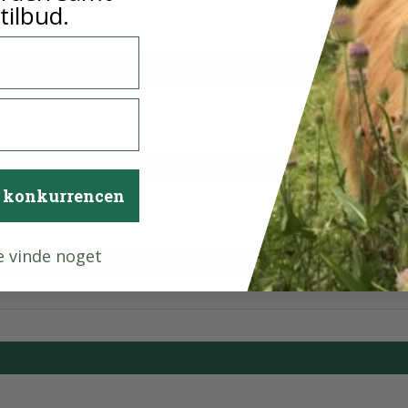
tilbud.
Vælg mulighe
g konkurrencen
ke vinde noget