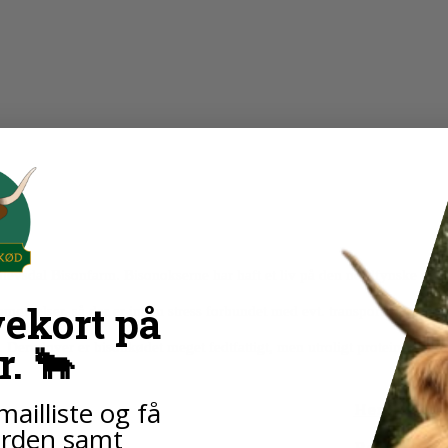
levsdal Bisonfarm. Bisonokserne har haft et liv på den nordfynske præri
vekort på
mgivelser, så der er ingen stress forbundet med evt. transport osv. ved 
r. 🐂
 Derudover er bisonkødet meget fedtfattigt, men utroligt proteinrigt. R
mailliste og få
Hent fortry
ården samt
Relaterede 