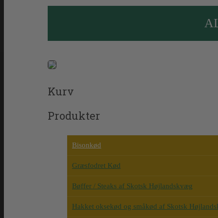
A
Kurv
Produkter
Bisonkød
Græsfodret Kød
Bøffer / Steaks af Skotsk Højlandskvæg
Hakket oksekød og småkød af Skotsk Højland