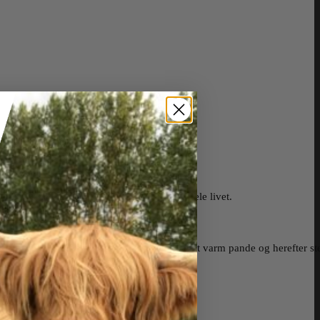
e, hvor de har gået ude på græsmarkerne hele livet.
slagtning.
øde stege og steaks bør brunes af på en meget varm pande og herefter s
delsesformular
varer