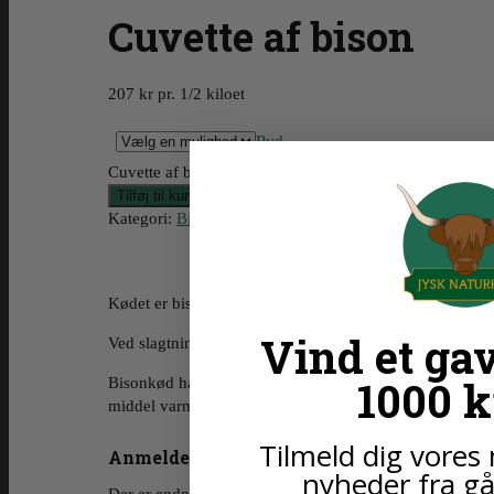
Cuvette af bison
207 kr pr. 1/2 kiloet
Ryd
Cuvette af bison antal
Tilføj til kurv
Kategori:
Bisonkød
Kødet er bisonkød fra de amerikanske bisonokser på Dit
Vind et ga
Ved slagtning skydes dyret på marken i deres naturlige o
1000 k
Bisonkød har korte kødfibre, som gør kødet ekstra mørt.
middel varme (i ovn ca. 160 grader).
Tilmeld dig vores 
Anmeldelser
nyheder fra g