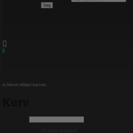
Søg
0
er blevet tilføjet kurven.
Kurv
No menu assigned!