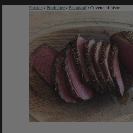
Forside
Produkter
Bisonkød
Cuvette af bison