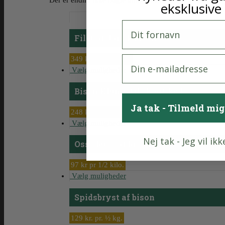
Der er endnu ikke nogle anmeldelser.
eksklusive 
Fornavn
Filet af dansk bison
E-mail
349 kr. pr. 1/2 kilo.
Vælg muligheder
Bison Klump til skært kød
Ja tak - Tilmeld mi
248 kr. pr. ½ kg.
Vælg muligheder
Nej tak - Jeg vil ik
Osso buco af bison
97 kr pr 1/2 kilo.
Vælg muligheder
Spidsbryst af bison
129 kr. pr. ½ kg.