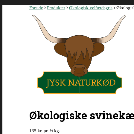
Forside
Produkter
Økologisk velfærdsgris
Økologis
Økologiske svinekæ
135 kr. pr. ½ kg.