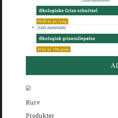
Økologiske Grise schnitzel
99,00 kr. pr. ½ kg.
Vælg muligheder
Økologisk griserullepølse
30 kr. pr. 100 gram.
A
Kurv
Produkter