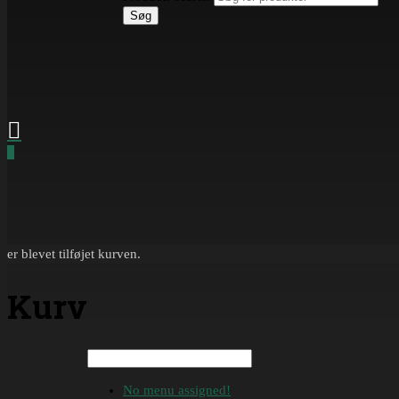
Søg
0
er blevet tilføjet kurven.
Kurv
No menu assigned!