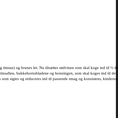
og timian) og brunes let. Nu tilsættes rødvinen som skal koge ind til ½ de
insaften, bukkehornsbladene og honningen, som skal koges ind til det
n som sigtes og reduceres ind til passende smag og konsistens, kinderne 