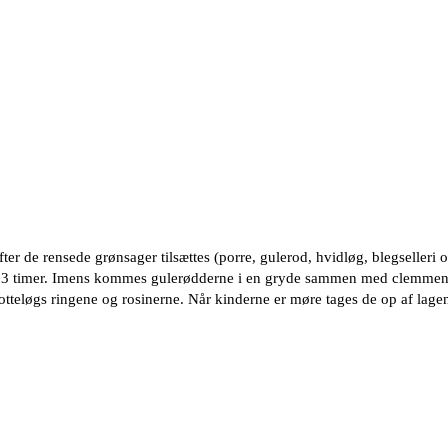
ter de rensede grønsager tilsættes (porre, gulerod, hvidløg, blegselleri 
a. 3 timer. Imens kommes gulerødderne i en gryde sammen med clemment
otteløgs ringene og rosinerne. Når kinderne er møre tages de op af lage