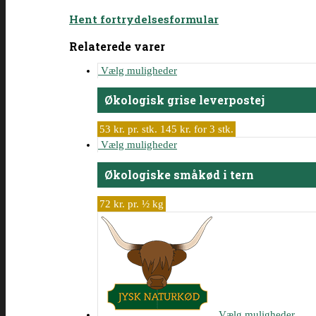
Hent fortrydelsesformular
Relaterede varer
Vælg muligheder
Økologisk grise leverpostej
53 kr. pr. stk. 145 kr. for 3 stk.
Vælg muligheder
Økologiske småkød i tern
72 kr. pr. ½ kg
Vælg muligheder