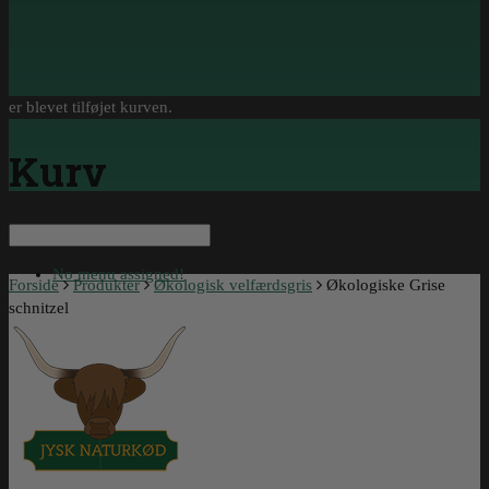
er blevet tilføjet kurven.
Kurv
No menu assigned!
Forside
Produkter
Økologisk velfærdsgris
Økologiske Grise
schnitzel