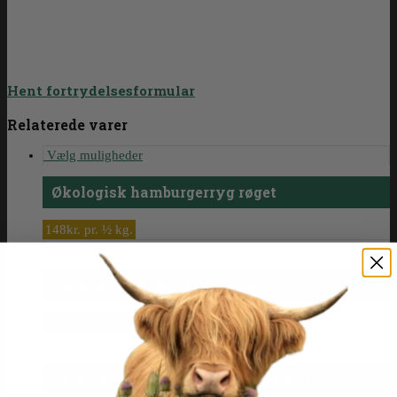
Hent fortrydelsesformular
Relaterede varer
Vælg muligheder
Økologisk hamburgerryg røget
148kr. pr. ½ kg.
Vælg muligheder
Økologiske nakkekoteletter
89 kr. pr. ½ kg.
Vælg muligheder
Økologisk slag til rullepølse og mere