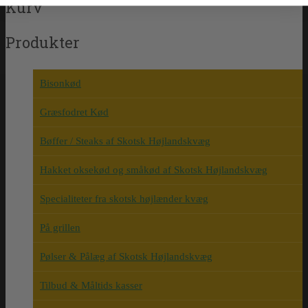
Kurv
Produkter
Bisonkød
Græsfodret Kød
Bøffer / Steaks af Skotsk Højlandskvæg
Hakket oksekød og småkød af Skotsk Højlandskvæg
Specialiteter fra skotsk højlænder kvæg
På grillen
Pølser & Pålæg af Skotsk Højlandskvæg
Tilbud & Måltids kasser