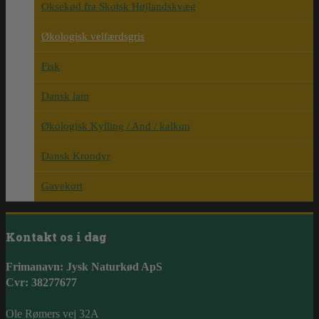
Oksekød fra Skotsk Højlandskvæg
Økologisk velfærdsgris
Fisk
Dansk lam
Økologisk Kylling / And / kalkun
Dansk Krondyr
Gavekort
Kontakt os i dag
Frimanavn: Jysk Naturkød ApS
Cvr: 38277677
Ole Rømers vej 32A