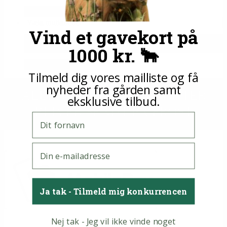
69 kr. pr. ½ kg.
Vælg muligheder
Vind et gavekort på
Økologiske svinekæber
1000 kr. 🐂
135 kr. pr. ½ kg.
Tilmeld dig vores mailliste og få
nyheder fra gården samt
ALLE VORE KØDPRODUKTER
eksklusive tilbud.
BLIVER SENDT PÅ FROST
Fornavn
E-mail
Ja tak - Tilmeld mig konkurrencen
Nej tak - Jeg vil ikke vinde noget