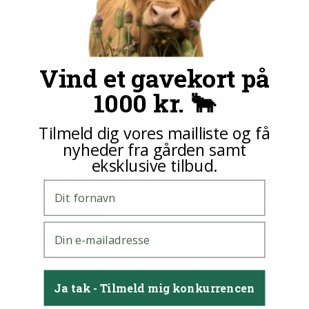
Vælg muligheder
Økologisk flæskesteg / kamsteg
93 kr. pr. ½ kg.
Vind et gavekort på
Vælg muligheder
1000 kr. 🐂
Økologiske stegeflæsk
Tilmeld dig vores mailliste og få
96 kr pr 1/2 kilo
nyheder fra gården samt
Vælg muligheder
eksklusive tilbud.
Økologiske skinkesteg
Fornavn
89 kr. pr. ½ kg.
E-mail
ALLE VORE KØDPRODUKTER
BLIVER SENDT PÅ FROST
Ja tak - Tilmeld mig konkurrencen