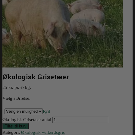
Økologisk Grisetæer
25 kr. pr. ½ kg.
Vælg størrelse.
Ryd
Økologisk Grisetæer antal
Tilføj til kurv
Kategori:
Økologisk velfærdsgris