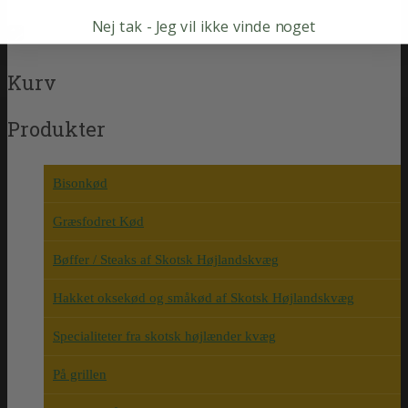
Nej tak - Jeg vil ikke vinde noget
Kurv
Produkter
Bisonkød
Græsfodret Kød
Bøffer / Steaks af Skotsk Højlandskvæg
Hakket oksekød og småkød af Skotsk Højlandskvæg
Specialiteter fra skotsk højlænder kvæg
På grillen