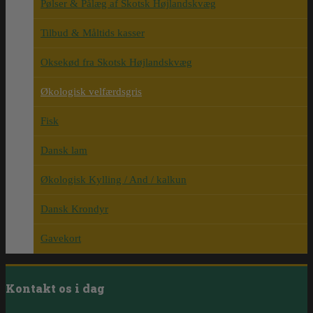
Pølser & Pålæg af Skotsk Højlandskvæg
Tilbud & Måltids kasser
Oksekød fra Skotsk Højlandskvæg
Økologisk velfærdsgris
Fisk
Dansk lam
Økologisk Kylling / And / kalkun
Dansk Krondyr
Gavekort
Kontakt os i dag