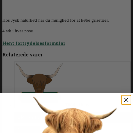
Hos Jysk naturkød har du mulighed for at købe grisetæer.
4 stk i hver pose
Hent fortrydelsesformular
Relaterede varer
Tilføj til kurv
Økologisk spæk
95 kr. pr kilo