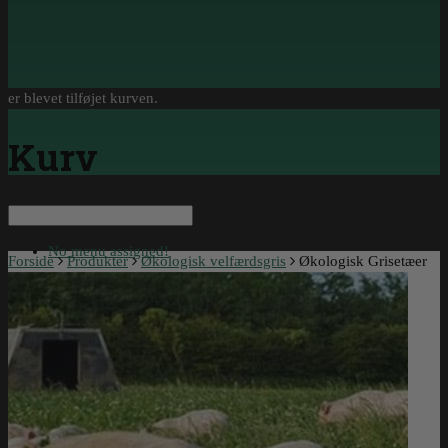
er blevet tilføjet kurven.
Kurv
No menu assigned!
Forside
Produkter
Økologisk velfærdsgris
Økologisk Grisetæer