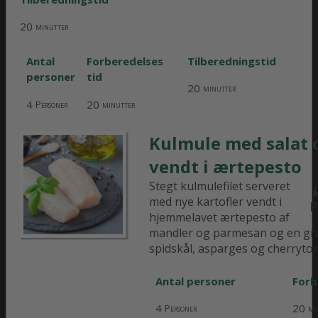
20
minutter
Antal
Forberedelses
Tilberedningstid
personer
tid
20
minutter
4
20
Personer
minutter
Kulmule med salat o
vendt i ærtepesto
Stegt kulmulefilet serveret
med nye kartofler vendt i
P
hjemmelavet ærtepesto af
mandler og parmesan og en gr
spidskål, asparges og cherryto
Antal personer
Forb
4
20
Personer
mi