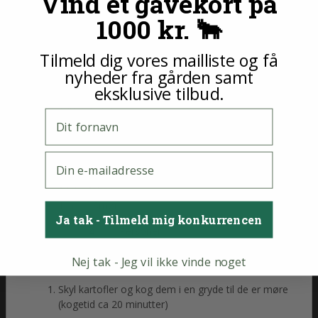
Vind et gavekort på
Salat
1000 kr. 🐂
200
Hjertesalat eller anden sprød salat
g
100
Spidskål
g
Tilmeld dig vores mailliste og få
4
Forårsløg
stk
nyheder fra gården samt
4
Asparges
stk
eksklusive tilbud.
20
Cherrytomat
stk
150
Ærter
g
Fornavn
Kulmule
E-mail
500
Kulmule
g
(4 fileter)
1
Salt
tsk
1
Peber
tsk
1
Smør
spsk
Ja tak - Tilmeld mig konkurrencen
Antal personer:
Personer
Instruktioner
Nej tak - Jeg vil ikke vinde noget
Kartofler
Skyl kartofler og kog dem i en gryde til de er møre
(kogetid ca 20 minutter)