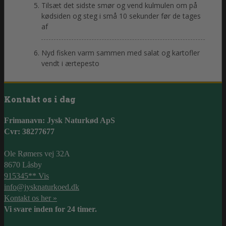
Tilsæt det sidste smør og vend kulmulen om på
kødsiden og steg i små 10 sekunder før de tages
af
Nyd fisken varm sammen med salat og kartofler
vendt i ærtepesto
Kontakt os i dag
Frimanavn: Jysk Naturkød ApS
Cvr: 38277677
Ole Rømers vej 32A
8670 Låsby
915345** Vis
info@jysknaturkoed.dk
Kontakt os her »
Vi svare inden for 24 timer.