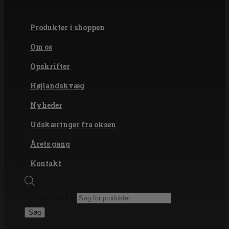
Produkter i shoppen
Om os
Opskrifter
Højlandskvæg
Nyheder
Udskæringer fra oksen
Årets gang
Kontakt
Products search
Søg