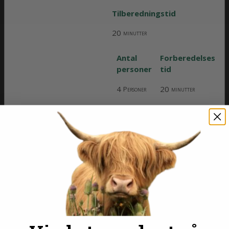
Tilberedningstid
20
minutter
Antal
Forberedelses
personer
tid
4
20
Personer
minutter
Ingredienser
Kartofler
1000
Kartoffel
g
Ærtepesto
500
Ærter
g
35
Mandler
g
35
Parmesan
g
0,5
Olie
dl