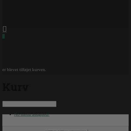
0
er blevet tilføjet kurven.
Kurv
No menu assigned!