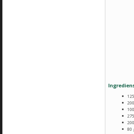
Ingredien
12
20
10
27
20
80