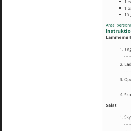
1
t
1
t
15
Antal persone
Instrukti
Lammemør
Tag
Lad
Opv
Skæ
Salat
Sky