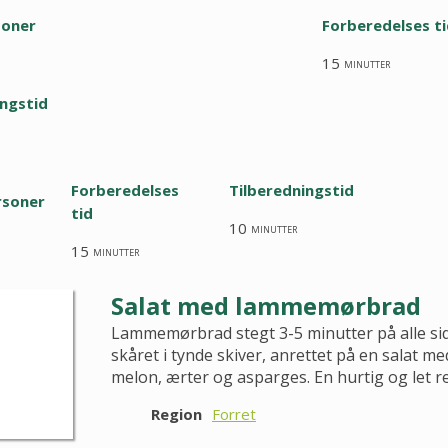
soner
Forberedelses t
15
minutter
ingstid
Forberedelses
Tilberedningstid
rsoner
tid
10
minutter
15
minutter
Salat med lammemørbrad
Lammemørbrad stegt 3-5 minutter på alle si
skåret i tynde skiver, anrettet på en salat me
melon, ærter og asparges. En hurtig og let re
Region
Forret