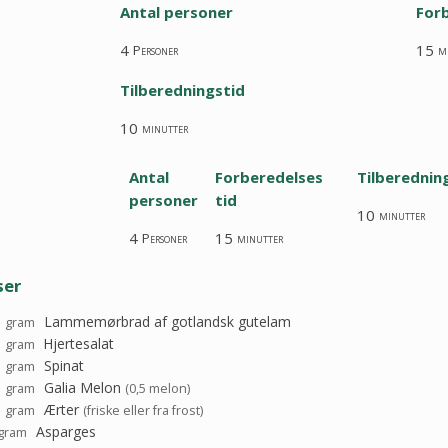
Antal personer
Forb
4
15
Personer
m
Tilberedningstid
10
minutter
Antal
Forberedelses
Tilberednin
personer
tid
10
minutter
4
15
Personer
minutter
ser
5
Lammemørbrad af gotlandsk gutelam
gram
0
Hjertesalat
gram
0
Spinat
gram
5
Galia Melon
gram
(0,5 melon)
0
Ærter
gram
(friske eller fra frost)
Asparges
gram