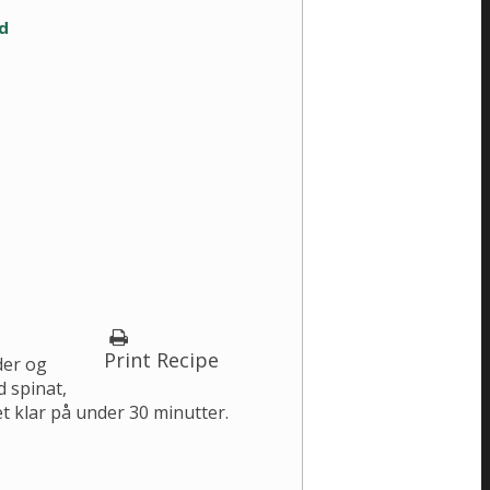
id
Print Recipe
der og
d spinat,
t klar på under 30 minutter.