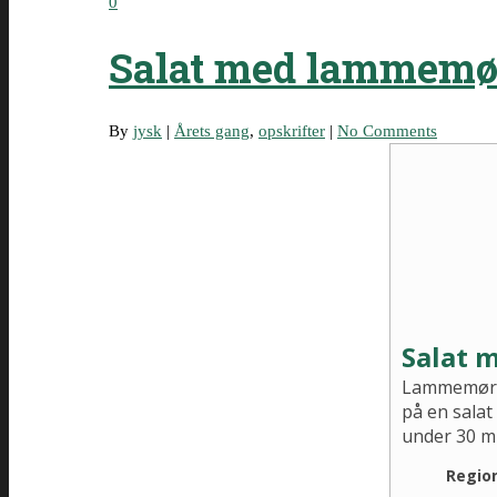
0
Salat med lammemø
By
jysk
|
Årets gang
,
opskrifter
|
No Comments
Salat 
Lammemørbra
på en salat
under 30 mi
Regio