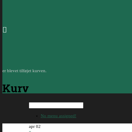
0
er blevet tilføjet kurven.
Kurv
No menu assigned!
apr
02