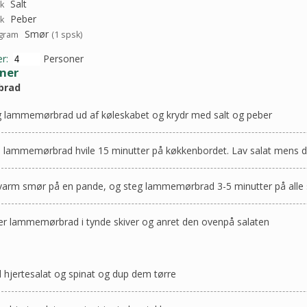
Salt
sk
Peber
sk
Smør
gram
(1 spsk)
r:
Personer
oner
brad
 lammemørbrad ud af køleskabet og krydr med salt og peber
 lammemørbrad hvile 15 minutter på køkkenbordet. Lav salat mens d
arm smør på en pande, og steg lammemørbrad 3-5 minutter på alle 
r lammemørbrad i tynde skiver og anret den ovenpå salaten
l hjertesalat og spinat og dup dem tørre