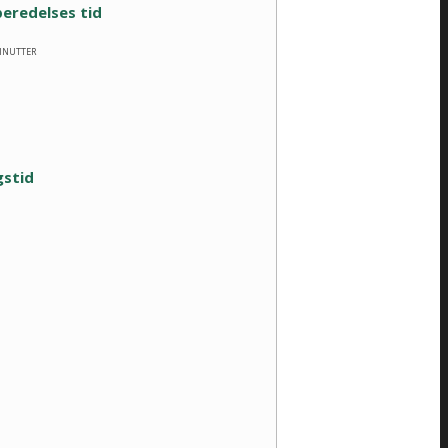
eredelses tid
inutter
gstid