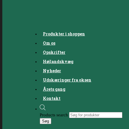
Produkter i shoppen
Om os
Opskrifter
Højlandskvæg
Nyheder
Udskæringer fra oksen
Årets gang
Kontakt
Products search
Søg