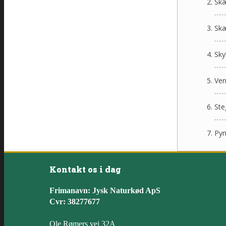
Skæ
Skæ
Sky
Ven
Ste
Pyn
Kontakt os i dag
Frimanavn: Jysk Naturkød ApS
Cvr: 38277677
Ole Rømers vej 32A