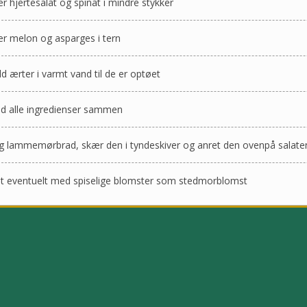
r hjertesalat og spinat i mindre stykker
r melon og asparges i tern
ld ærter i varmt vand til de er optøet
d alle ingredienser sammen
g lammemørbrad, skær den i tyndeskiver og anret den ovenpå salate
t eventuelt med spiselige blomster som stedmorblomst