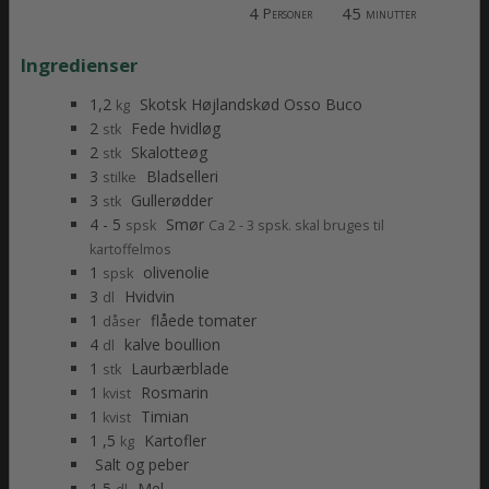
4
45
Personer
minutter
Ingredienser
1,2
Skotsk Højlandskød Osso Buco
kg
2
Fede hvidløg
stk
2
Skalotteøg
stk
3
Bladselleri
stilke
3
Gullerødder
stk
4 - 5
Smør
spsk
Ca 2 - 3 spsk. skal bruges til
kartoffelmos
1
olivenolie
spsk
3
Hvidvin
dl
1
flåede tomater
dåser
4
kalve boullion
dl
1
Laurbærblade
stk
1
Rosmarin
kvist
1
Timian
kvist
1 ,5
Kartofler
kg
Salt og peber
1,5
Mel