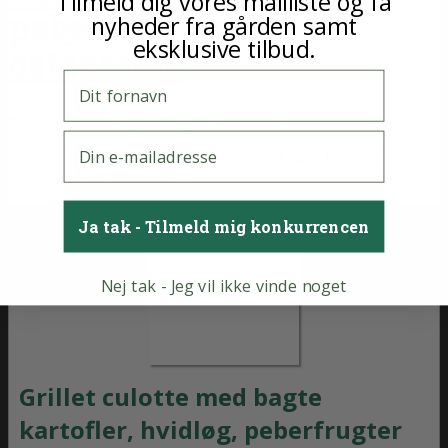
Tilmeld dig vores mailliste og få
peberfrugter og
nyheder fra gården samt
eksklusive tilbud.
ostecreme
Fornavn
By
jysk
|
Culotte
,
opskrifter
|
No Comments
E-mail
Sådan laver du en lækker grillet culotte med bagte kartofler, hvidløg,
peberfrugter og ostecreme
Ja tak - Tilmeld mig konkurrencen
Nej tak - Jeg vil ikke vinde noget
Grillet culotte med bagte
kartofler, hvidløg, peberfrugter