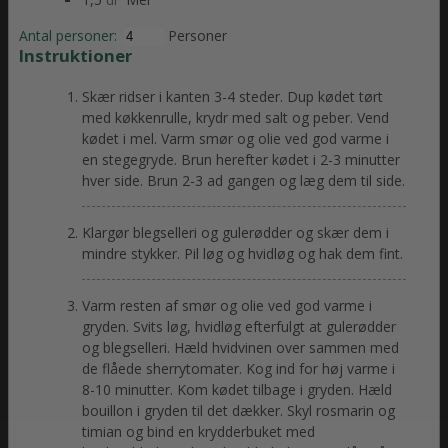
dl
Antal personer:
Personer
Instruktioner
Skær ridser i kanten 3-4 steder. Dup kødet tørt
med køkkenrulle, krydr med salt og peber. Vend
kødet i mel. Varm smør og olie ved god varme i
en stegegryde. Brun herefter kødet i 2-3 minutter
hver side. Brun 2-3 ad gangen og læg dem til side.
Klargør blegselleri og gulerødder og skær dem i
mindre stykker. Pil løg og hvidløg og hak dem fint.
Varm resten af smør og olie ved god varme i
gryden. Svits løg, hvidløg efterfulgt at gulerødder
og blegselleri. Hæld hvidvinen over sammen med
de flåede sherrytomater. Kog ind for høj varme i
8-10 minutter. Kom kødet tilbage i gryden. Hæld
bouillon i gryden til det dækker. Skyl rosmarin og
timian og bind en krydderbuket med