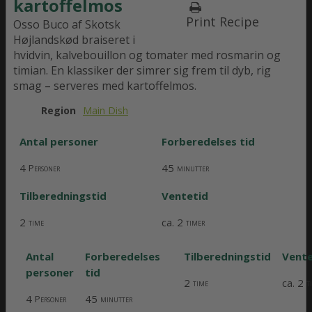
kartoffelmos
Print Recipe
Osso Buco af Skotsk
Højlandskød braiseret i
hvidvin, kalvebouillon og tomater med rosmarin og
timian. En klassiker der simrer sig frem til dyb, rig
smag – serveres med kartoffelmos.
Region
Main Dish
Antal personer
Forberedelses tid
4
45
Personer
minutter
Tilberedningstid
Ventetid
2
ca. 2
time
timer
Antal
Forberedelses
Tilberedningstid
Vente
personer
tid
2
ca. 2
time
t
4
45
Personer
minutter