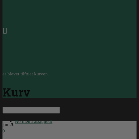
0
er blevet tilføjet kurven.
Kurv
No menu assigned!
jan
20
0