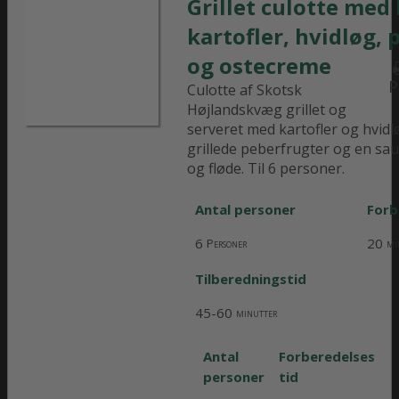
Grillet culotte med
kartofler, hvidløg,
og ostecreme
P
Culotte af Skotsk
Højlandskvæg grillet og
serveret med kartofler og hvidlø
grillede peberfrugter og en sa
og fløde. Til 6 personer.
Antal personer
Forb
6
20
Personer
mi
Tilberedningstid
45-60
minutter
Antal
Forberedelses
personer
tid