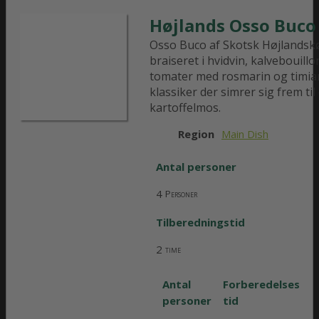
Højlands Osso Buco
Osso Buco af Skotsk Højlandsk
braiseret i hvidvin, kalvebouill
tomater med rosmarin og timia
klassiker der simrer sig frem ti
kartoffelmos.
Region
Main Dish
Antal personer
4
Personer
Tilberedningstid
2
time
Antal
Forberedelses
personer
tid