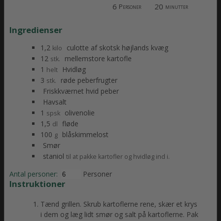
6
20
Personer
minutter
Ingredienser
1,2
culotte af skotsk højlands kvæg
kilo
12
mellemstore kartofle
stk.
1
Hvidløg
helt
3
røde peberfrugter
stk.
Friskkværnet hvid peber
Havsalt
1
olivenolie
spsk
1,5
fløde
dl
100
blåskimmelost
g
Smør
staniol
til at pakke kartofler og hvidløg ind i.
Antal personer:
Personer
Instruktioner
Tænd grillen. Skrub kartoflerne rene, skær et krys
i dem og læg lidt smør og salt på kartoflerne. Pak