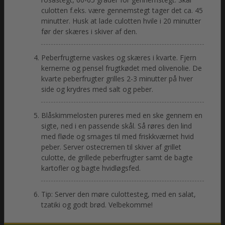
culotten f.eks. være gennemstegt tager det ca. 45
minutter. Husk at lade culotten hvile i 20 minutter
før der skæres i skiver af den.
Peberfrugterne vaskes og skæres i kvarte. Fjern
kernerne og pensel frugtkødet med olivenolie. De
kvarte peberfrugter grilles 2-3 minutter på hver
side og krydres med salt og peber.
Blåskimmelosten pureres med en ske gennem en
sigte, ned i en passende skål. Så røres den lind
med fløde og smages til med friskkværnet hvid
peber. Server ostecremen til skiver af grillet
culotte, de grillede peberfrugter samt de bagte
kartofler og bagte hvidløgsfed.
Tip: Server den møre culottesteg, med en salat,
tzatiki og godt brød. Velbekomme!