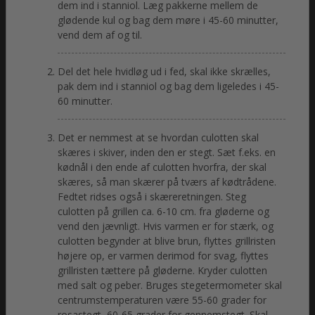
dem ind i stanniol. Læg pakkerne mellem de
glødende kul og bag dem møre i 45-60 minutter,
vend dem af og til.
Del det hele hvidløg ud i fed, skal ikke skrælles,
pak dem ind i stanniol og bag dem ligeledes i 45-
60 minutter.
Det er nemmest at se hvordan culotten skal
skæres i skiver, inden den er stegt. Sæt f.eks. en
kødnål i den ende af culotten hvorfra, der skal
skæres, så man skærer på tværs af kødtrådene.
Fedtet ridses også i skæreretningen. Steg
culotten på grillen ca. 6-10 cm. fra gløderne og
vend den jævnligt. Hvis varmen er for stærk, og
culotten begynder at blive brun, flyttes grillristen
højere op, er varmen derimod for svag, flyttes
grillristen tættere på gløderne. Kryder culotten
med salt og peber. Bruges stegetermometer skal
centrumstemperaturen være 55-60 grader for
rosastegt, 60-65 grader for gennemstegt. Skal