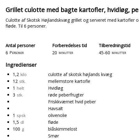
Grillet culotte med bagte kartofler, hvidløg, 
Culotte af Skotsk Højlandskvæg grillet og serveret med kartofler o
fløde. Til 6 personer.
Antal personer
Forberedelses tid
Tilberedningstid
6
20
45-60
Personer
minutter
minutter
Ingredienser
1,2
culotte af skotsk højlands kvæg
kilo
12
mellemstore kartofle
stk.
1
Hvidløg
helt
3
røde peberfrugter
stk.
Friskkværnet hvid peber
Havsalt
1
olivenolie
spsk
1,5
fløde
dl
100
blåskimmelost
g
Smør