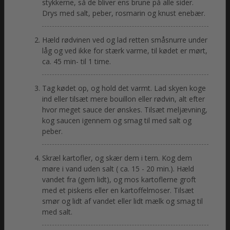
stykkerne, så de bliver ens brune på alle sider.
Drys med salt, peber, rosmarin og knust enebær.
Hæld rødvinen ved og lad retten småsnurre under
låg og ved ikke for stærk varme, til kødet er mørt,
ca. 45 min- til 1 time.
Tag kødet op, og hold det varmt. Lad skyen koge
ind eller tilsæt mere bouillon eller rødvin, alt efter
hvor meget sauce der ønskes. Tilsæt meljævning,
kog saucen igennem og smag til med salt og
peber.
Skræl kartofler, og skær dem i tern. Kog dem
møre i vand uden salt ( ca. 15 - 20 min.). Hæld
vandet fra (gem lidt), og mos kartoflerne groft
med et piskeris eller en kartoffelmoser. Tilsæt
smør og lidt af vandet eller lidt mælk og smag til
med salt.