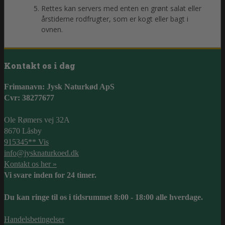
Rettes kan servers med enten en grønt salat eller
årstiderne rodfrugter, som er kogt eller bagt i
ovnen.
Kontakt os i dag
Frimanavn: Jysk Naturkød ApS
Cvr: 38277677
Ole Rømers vej 32A
8670 Låsby
915345** Vis
info@jysknaturkoed.dk
Kontakt os her »
Vi svare inden for 24 timer.
Du kan ringe til os i tidsrummet 8:00 - 18:00 alle hverdage.
Handelsbetingelser