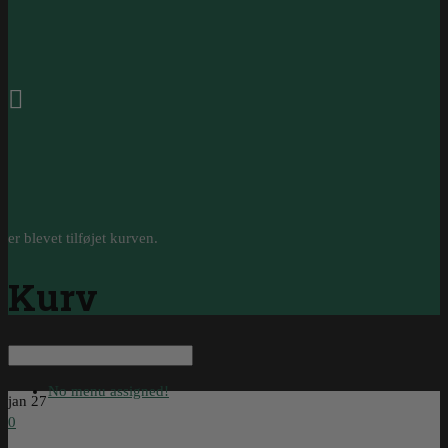
0
er blevet tilføjet kurven.
Kurv
No menu assigned!
jan
27
0