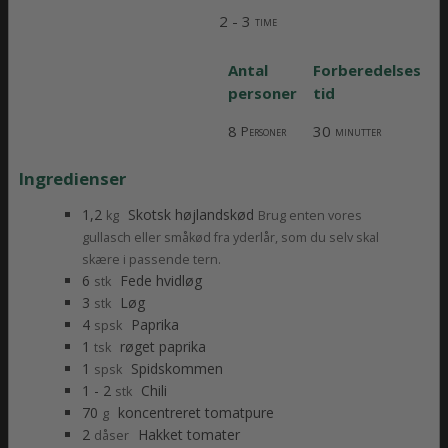
2 - 3
time
Antal
Forberedelses
personer
tid
8
30
Personer
minutter
Ingredienser
1,2
Skotsk højlandskød
kg
Brug enten vores
gullasch eller småkød fra yderlår, som du selv skal
skære i passende tern.
6
Fede hvidløg
stk
3
Løg
stk
4
Paprika
spsk
1
røget paprika
tsk
1
Spidskommen
spsk
1 - 2
Chili
stk
70
koncentreret tomatpure
g
2
Hakket tomater
dåser