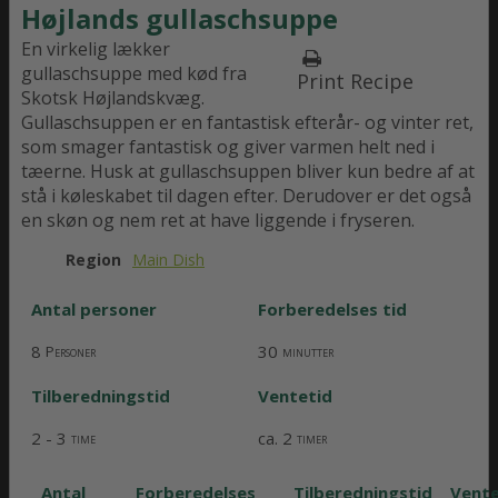
Højlands gullaschsuppe
En virkelig lækker
gullaschsuppe med kød fra
Print Recipe
Skotsk Højlandskvæg.
Gullaschsuppen er en fantastisk efterår- og vinter ret,
som smager fantastisk og giver varmen helt ned i
tæerne. Husk at gullaschsuppen bliver kun bedre af at
stå i køleskabet til dagen efter. Derudover er det også
en skøn og nem ret at have liggende i fryseren.
Region
Main Dish
Antal personer
Forberedelses tid
8
30
Personer
minutter
Tilberedningstid
Ventetid
2 - 3
ca. 2
time
timer
Antal
Forberedelses
Tilberedningstid
Vente