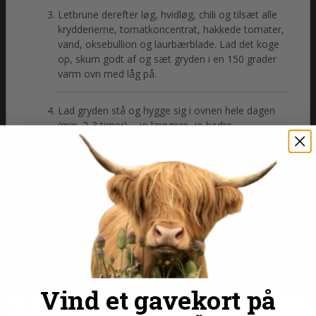
Letbrune derefter løg, hvidløg, chili og tilsæt alle
krydderierne, tomatkoncentrat, hakkede tomater,
vand, oksebullion og laurbærblade. Lad det koge
op, skum godt af og sæt gryden i en 150 grader
varm ovn med låg på.
Lad gryden stå og hygge sig i ovnen hele dagen
(min. 2-3 timer) – jo længere, jo bedre.
Gulerødder, kartofler og peberfrugt ordnes,
skæres i grove tern. Skær også okse baconen i
tern og steg den sprøde på en pande. Det hele
tilsættes ca. 1 time før servering.
Smag til med salt og peber og server. Server
gullaschsuppen rygende varm og spis gerne et
godt friskbagt brød til. Velbekomme!
Vind et gavekort på
apr
28