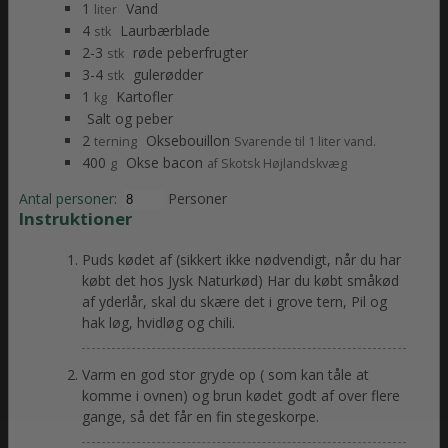
1
Vand
liter
4
Laurbærblade
stk
2-3
røde peberfrugter
stk
3-4
gulerødder
stk
1
Kartofler
kg
Salt og peber
2
Oksebouillon
terning
Svarende til 1 liter vand.
400
Okse bacon
g
af Skotsk Højlandskvæg
Antal personer:
Personer
Instruktioner
Puds kødet af (sikkert ikke nødvendigt, når du har
købt det hos Jysk Naturkød) Har du købt småkød
af yderlår, skal du skære det i grove tern, Pil og
hak løg, hvidløg og chili.
Varm en god stor gryde op ( som kan tåle at
komme i ovnen) og brun kødet godt af over flere
gange, så det får en fin stegeskorpe.