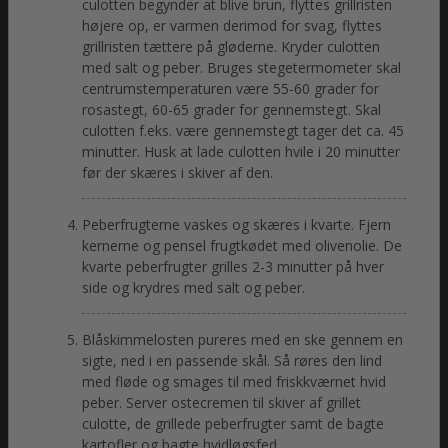
culotten begynder at blive brun, flyttes grillristen
højere op, er varmen derimod for svag, flyttes
grillristen tættere på gløderne. Kryder culotten
med salt og peber. Bruges stegetermometer skal
centrumstemperaturen være 55-60 grader for
rosastegt, 60-65 grader for gennemstegt. Skal
culotten f.eks. være gennemstegt tager det ca. 45
minutter. Husk at lade culotten hvile i 20 minutter
før der skæres i skiver af den.
Peberfrugterne vaskes og skæres i kvarte. Fjern
kernerne og pensel frugtkødet med olivenolie. De
kvarte peberfrugter grilles 2-3 minutter på hver
side og krydres med salt og peber.
Blåskimmelosten pureres med en ske gennem en
sigte, ned i en passende skål. Så røres den lind
med fløde og smages til med friskkværnet hvid
peber. Server ostecremen til skiver af grillet
culotte, de grillede peberfrugter samt de bagte
kartofler og bagte hvidløgsfed.