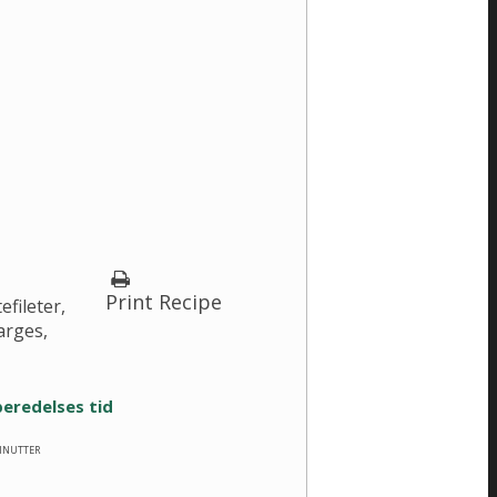
Print Recipe
fileter,
arges,
eredelses tid
inutter