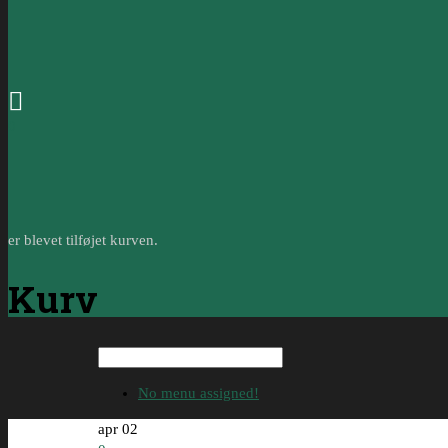
0
er blevet tilføjet kurven.
Kurv
No menu assigned!
apr
02