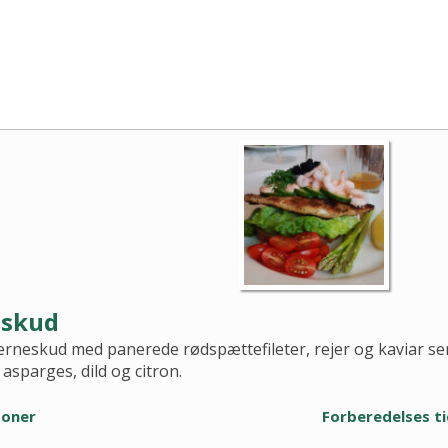
eskud
jerneskud med panerede rødspættefileter, rejer og kaviar s
asparges, dild og citron.
soner
Forberedelses t