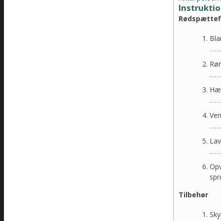
Instrukti
Rødspættef
Bla
Rør
Hæl
Ven
Lav
Opv
sp
Tilbehør
Sky