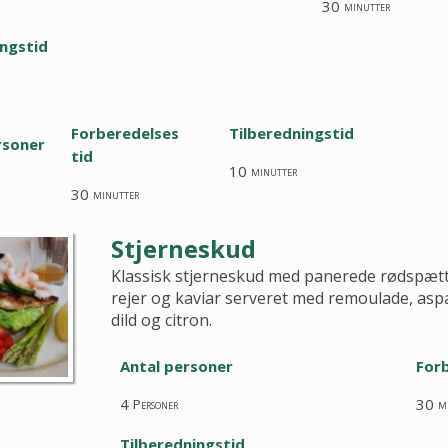
30
minutter
ingstid
Forberedelses
Tilberedningstid
rsoner
tid
10
minutter
30
minutter
Stjerneskud
Klassisk stjerneskud med panerede rødspætte
rejer og kaviar serveret med remoulade, asp
dild og citron.
Antal personer
Forb
4
30
Personer
m
Tilberedningstid