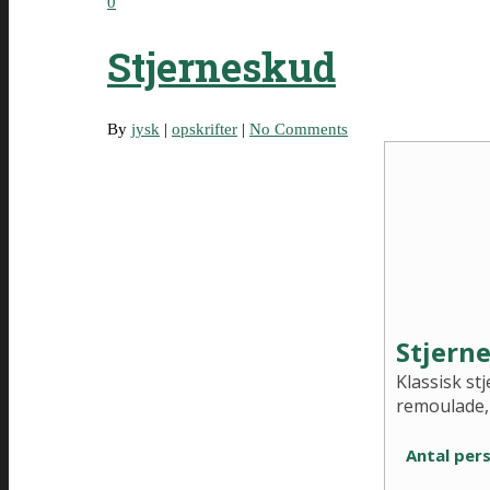
0
Stjerneskud
By
jysk
|
opskrifter
|
No Comments
Stjern
Klassisk st
remoulade, 
Antal per