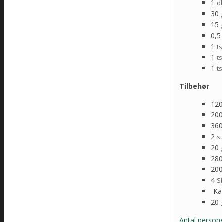
1
dl
30
15
0,5
1
t
1
t
1
t
Tilbehør
12
20
36
2
s
20
28
20
4
S
Ka
20
Antal persone