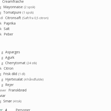
Creamfraiche
Mayonnaise
g
(2 spsk)
Tomatpure
g
(1 spsk)
Citronsaft
dl
(Saft fra 0,5 citron)
Paprika
sk
Salt
sk
Peber
sk
0
Asparges
g
0
Agurk
g
0
Cherrytomat
g
(24 stk)
Citron
tk
Frisk dild
g
(1 dl)
0
Hjertesalat
g
(4 håndfulde)
0
Rejer
g
Franskbrød
kiver
viar
Smør
g
(4 tsk)
r:
Personer