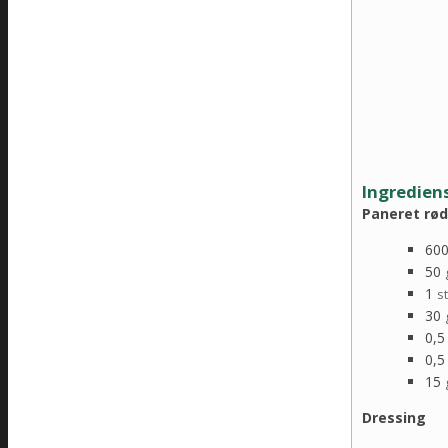
Ingredien
Paneret rød
60
50
1
s
30
0,5
0,5
15
Dressing