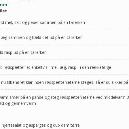
oner
ilet
nd mel, salt og peber sammen på en tallerken
 æg sammen og hæld det ud på en tallerken
d rasp ud på en tallerken
d rødspættefilet enkeltvis i mel, æg, rasp - i den rækkefølge
 nu tilbehøret klar inden rødspættefileterne steges, så er du sikker p
arm smør på en pande og steg rødspættefileterne ved middelvarm 3-5 m
rød og gennemvarm
l hjertesalat og asparges og dup dem tørre