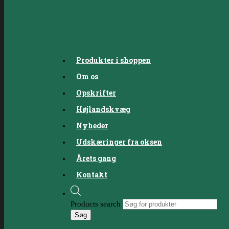
Produkter i shoppen
Om os
Opskrifter
Højlandskvæg
Nyheder
Udskæringer fra oksen
Årets gang
Kontakt
Products search
Søg