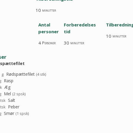
10
minutter
Antal
Forberedelses
Tilberednin
personer
tid
10
minutter
4
30
Personer
minutter
ser
spættefilet
0
Rødspættefilet
g
(4 stk)
Rasp
g
Æg
tk
Mel
g
(2 spsk)
Salt
tsk
Peber
tsk
Smør
g
(1 spsk)