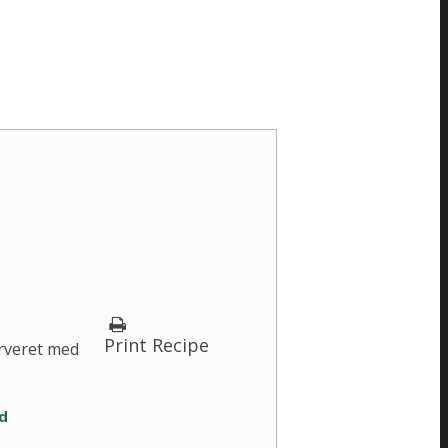
Print Recipe
erveret med
id