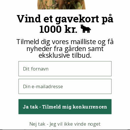
Tilberedningstid
40
minutter
Vind et gavekort på
1000 kr. 🐂
Antal
Forberedelses
Tilberedningstid
personer
tid
40
minutter
Tilmeld dig vores mailliste og få
4
25
Personer
minutter
nyheder fra gården samt
eksklusive tilbud.
Ingredienser
Fornavn
500
Hakket Highland oksekød
gram
1
Salt
tsk
1/4
Peber
tsk
E-mail
1
Hvedemel
spsk
1
koncentreret tomatpure
spsk
1
skalotteløg
stk
3
græsk yoghurt 10%
Ja tak - Tilmeld mig konkurrencen
dl
1
Hvidløg
fed
1
dijonsennep
stsk
Nej tak - Jeg vil ikke vinde noget
1
Sukker
knsp