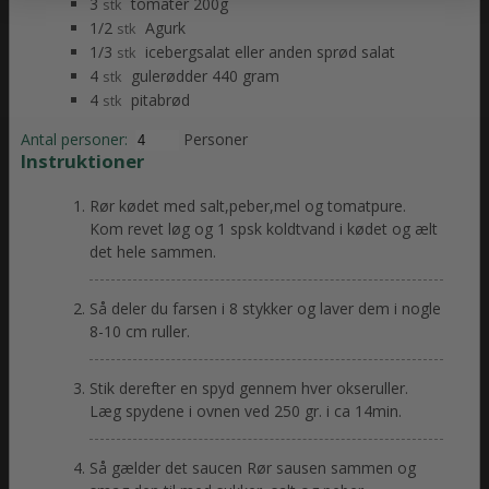
3
tomater 200g
stk
1/2
Agurk
stk
1/3
icebergsalat eller anden sprød salat
stk
4
gulerødder 440 gram
stk
4
pitabrød
stk
Antal personer:
Personer
Instruktioner
Rør kødet med salt,peber,mel og tomatpure.
Kom revet løg og 1 spsk koldtvand i kødet og ælt
det hele sammen.
Så deler du farsen i 8 stykker og laver dem i nogle
8-10 cm ruller.
Stik derefter en spyd gennem hver okseruller.
Læg spydene i ovnen ved 250 gr. i ca 14min.
Så gælder det saucen Rør sausen sammen og