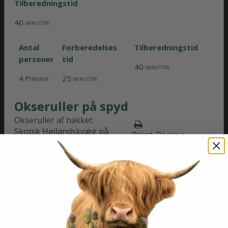
Tilberedningstid
40
minutter
Antal
Forberedelses
Tilberedningstid
personer
tid
40
minutter
4
25
Personer
minutter
Okseruller på spyd
Okseruller af hakket
Skotsk Højlandskvæg på
Print Recipe
spyd, bagt i ovnen og
serveret i pitabrød med tzatziki og grøntsager.
Hurtig hverdagsret der også er god til børnene.
Antal personer
Forberedelses tid
4
25
Personer
minutter