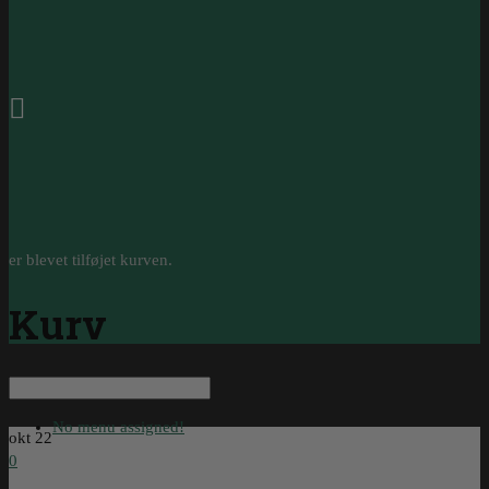
0
er blevet tilføjet kurven.
Kurv
No menu assigned!
okt
22
0