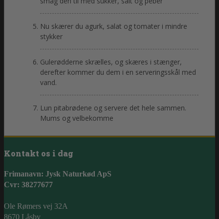
smag den til med sukker, salt og peber
Nu skærer du agurk, salat og tomater i mindre
stykker
Gulerødderne skrælles, og skæres i stænger,
derefter kommer du dem i en serveringsskål med
vand.
Lun pitabrødene og servere det hele sammen.
Mums og velbekomme
Kontakt os i dag
Frimanavn: Jysk Naturkød ApS
Cvr: 38277677
Ole Rømers vej 32A
8670 Låsby