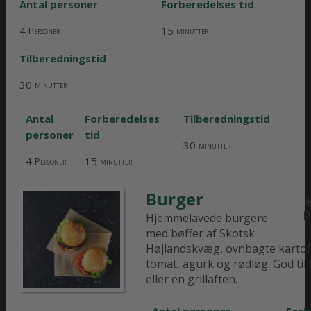
Antal personer
Forberedelses tid
4
15
Personer
minutter
Tilberedningstid
30
minutter
Antal
Forberedelses
Tilberedningstid
personer
tid
30
minutter
4
15
Personer
minutter
Burger
P
Hjemmelavede burgere
med bøffer af Skotsk
Højlandskvæg, ovnbagte kartoff
tomat, agurk og rødløg. God til
eller en grillaften.