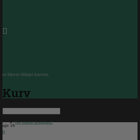
0
er blevet tilføjet kurven.
Kurv
No menu assigned!
apr
16
0