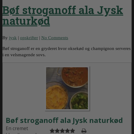
Bøf stroganoff ala Jysk
naturkød
By
jysk
|
opskrifter
|
No Comments
Bøf stroganoff er en gryderet hvor oksekød og champignon serveres
i en velsmagende sovs.
Bøf stroganoff ala Jysk naturkød
En cremet