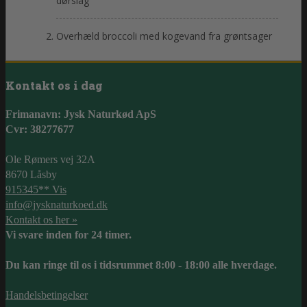
dørslag
Overhæld broccoli med kogevand fra grøntsager
Kontakt os i dag
Frimanavn: Jysk Naturkød ApS
Cvr: 38277677
Ole Rømers vej 32A
8670 Låsby
915345** Vis
info@jysknaturkoed.dk
Kontakt os her »
Vi svare inden for 24 timer.
Du kan ringe til os i tidsrummet 8:00 - 18:00 alle hverdage.
Handelsbetingelser