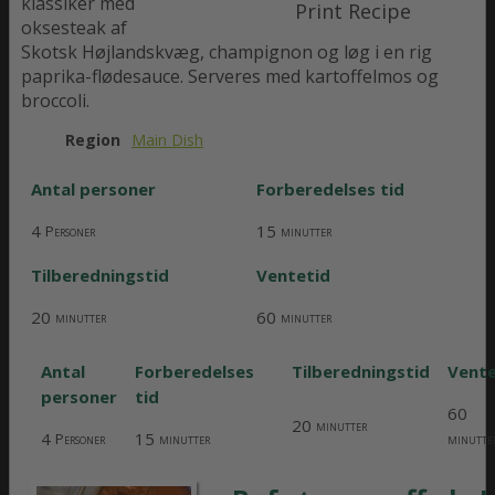
klassiker med
Print Recipe
oksesteak af
Skotsk Højlandskvæg, champignon og løg i en rig
paprika-flødesauce. Serveres med kartoffelmos og
broccoli.
Region
Main Dish
Antal personer
Forberedelses tid
4
15
Personer
minutter
Tilberedningstid
Ventetid
20
60
minutter
minutter
Antal
Forberedelses
Tilberedningstid
Vente
personer
tid
60
20
minutter
4
15
minutte
Personer
minutter