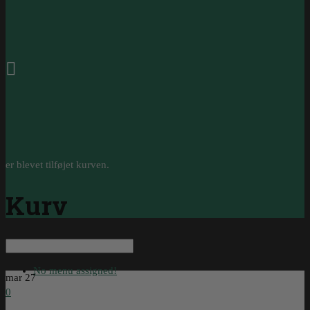
0
er blevet tilføjet kurven.
Kurv
No menu assigned!
mar
27
0