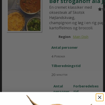
Bøf stroganoff ala 
En cremet klassiker med
oksesteak af Skotsk
Højlandskvæg,
champignon og løg i en rig pap
kartoffelmos og broccoli.
Region
Main Dish
Antal personer
4
Personer
Tilberedningstid
20
minutter
Antal
Forberedelses
personer
tid
4
15
Personer
minutter